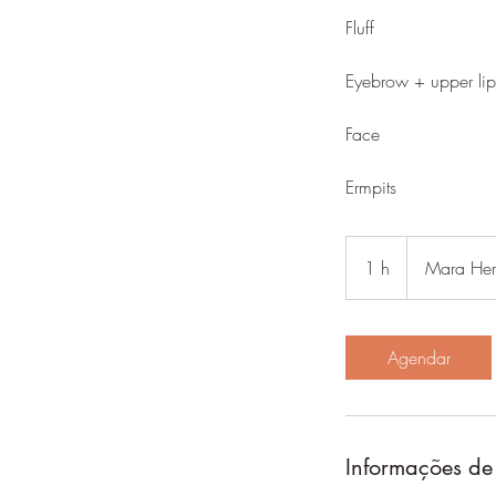
Fluff
Eyebrow + upper lip
Face
1 h
1
Mara Her
Agendar
Informações de