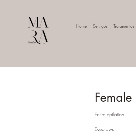
Mara Herequechand
Home
Serviços
Tratamentos
Advanced Aesthetics
Female 
Entire epilation
Eyebrows