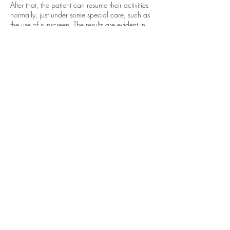
After that, the patient can resume their activities
normally, just under some special care, such as
the use of sunscreen. The results are evident in
the first session, and the number of sessions is
very relative, as it will depend on how affected
the region is. However, it is rare that a patient
needs more than four sessions to get the desired
results. This treatment can be done at different
stages of eyelid flaccidity, including the initial
phase.
Informações de contato
+351 912 823 264
clinic@maraherequechand.com
Vilamoura, Quarteira, Algarve, Portugal