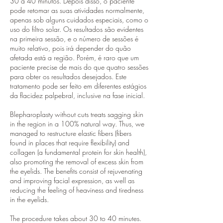
30 a 40 minutos. Depois disso, o paciente
pode retomar as suas atividades normalmente,
apenas sob alguns cuidados especiais, como o
uso do filtro solar. Os resultados são evidentes
na primeira sessão, e o número de sessões é
muito relativo, pois irá depender do quão
afetada está a região. Porém, é raro que um
paciente precise de mais do que quatro sessões
para obter os resultados desejados. Este
tratamento pode ser feito em diferentes estágios
da flacidez palpebral, inclusive na fase inicial.
Blepharoplasty without cuts treats sagging skin
in the region in a 100% natural way. Thus, we
managed to restructure elastic fibers (fibers
found in places that require flexibility) and
collagen (a fundamental protein for skin health),
also promoting the removal of excess skin from
the eyelids. The benefits consist of rejuvenating
and improving facial expression, as well as
reducing the feeling of heaviness and tiredness
in the eyelids.
The procedure takes about 30 to 40 minutes.