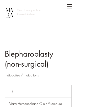
Mara Herequechand
Advanced Aesthetics
Blepharoplasty
(non-surgical)
Indicações / Indications
1 h
1
Mara Herequechand Clinic Vilamoura